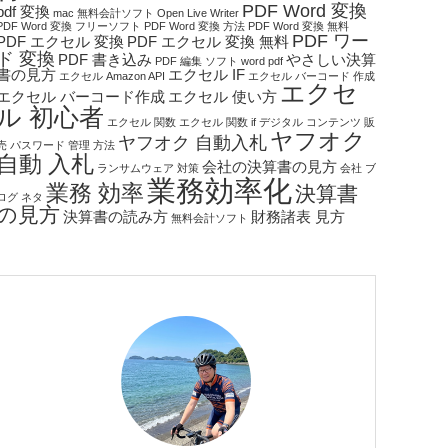
PDF Word 変換
pdf 変換
mac 無料会計ソフト
Open Live Writer
PDF Word 変換 フリーソフト
PDF Word 変換 方法
PDF Word 変換 無料
PDF ワー
PDF エクセル 変換
PDF エクセル 変換 無料
ド 変換
PDF 書き込み
やさしい決算
PDF 編集 ソフト
word pdf
書の見方
エクセル IF
エクセル Amazon API
エクセル バーコード 作成
エクセ
エクセル バーコード作成
エクセル 使い方
ル 初心者
エクセル 関数
エクセル 関数 if
デジタル コンテンツ 販
ヤフオク
ヤフオク 自動入札
売
パスワード 管理 方法
自動 入札
会社の決算書の見方
ランサムウェア 対策
会社 ブ
業務効率化
業務 効率
決算書
ログ ネタ
の見方
決算書の読み方
財務諸表 見方
無料会計ソフト