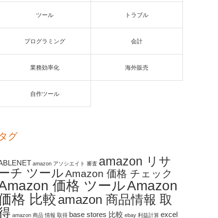
ツール
トラブル
プログラミング
会計
業務効率化
海外販売
自作ツール
タグ
amazon リサ
ABLENET
amazon アソシエイト 審査
ーチ ツール
Amazon 価格 チェック
Amazon 価格 ツール
Amazon
価格 比較
amazon 商品情報 取
得
base stores 比較
excel
amazon 商品 情報 取得
ebay 利益計算